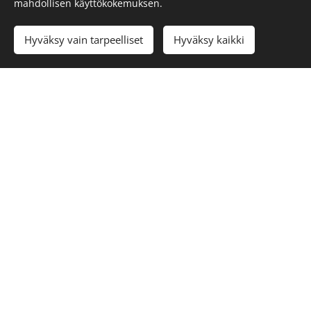
mahdollisen käyttökokemuksen.
Sähköposti
toimisto@kaana.fi
Hyväksy vain tarpeelliset
Hyväksy kaikki
Tietosuojaseloste
Vahingon sattuessa
Seuraa meitä somessa
Instagram
Facebook
Luotu
Webnodella
Evästeet