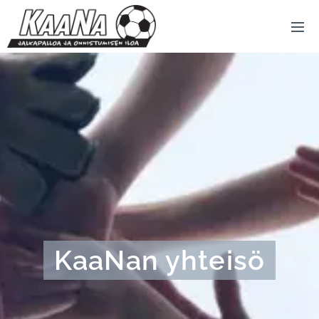
KaaNan yhteisö