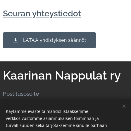
Seuran yhteystiedot
LATAA yhdistyksen säännöt
Kaarinan Nappulat ry
Postitusosoite
Kesämäentie 6, 20780 Kaarina
Käytämme evästeitä mahdollistaaksemme
Soita
verkkosivustomme asianmukaisen toiminnan ja
puh. 044 726 3110
turvallisuuden sekä tarjotaksemme sinulle parhaan