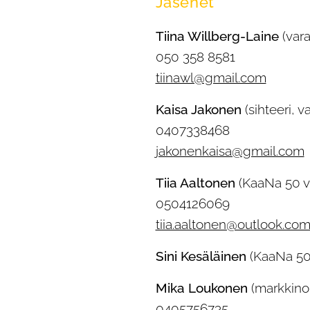
Jäsenet
Tiina Willberg-Laine
(var
050 358 8581
tiinawl@gmail.com
Kaisa Jakonen
(sihteeri, 
0407338468
jakonenkaisa@gmail.com
Tiia Aaltonen
(KaaNa 50 v
0504126069
tiia.aaltonen@outlook.co
Sini Kesäläinen
(KaaNa 50
Mika Loukonen
(markkinoi
0405756735