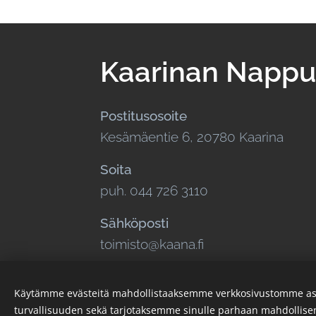
Kaarinan Nappul
Postitusosoite
Kesämäentie 6, 20780 Kaarina
Soita
puh. 044 726 3110
Sähköposti
toimisto@kaana.fi
Käytämme evästeitä mahdollistaaksemme verkkosivustomme as
turvallisuuden sekä tarjotaksemme sinulle parhaan mahdollis