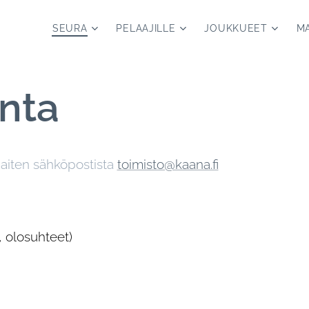
SEURA
PELAAJILLE
JOUKKUEET
MA
nta
aiten sähköpostista
toimisto@kaana.fi
t, olosuhteet)