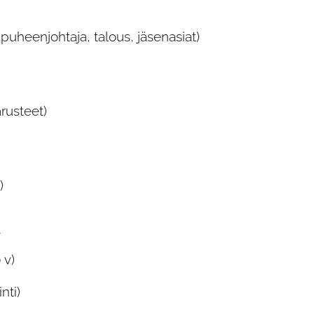
apuheenjohtaja, talous, jäsenasiat)
varusteet)
)
m
 v)
nti)