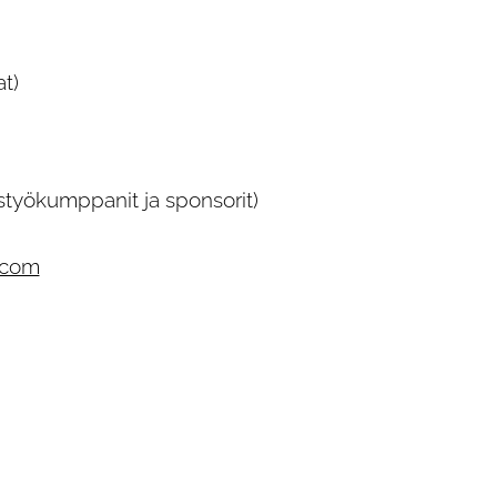
at)
istyökumppanit ja sponsorit)
.com