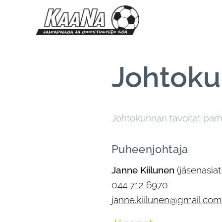
Johtoku
Johtokunnan tavoitat parh
Puheenjohtaja
Janne Kiilunen
(jäsenasia
044 712 6970
janne.kiilunen@gmail.com