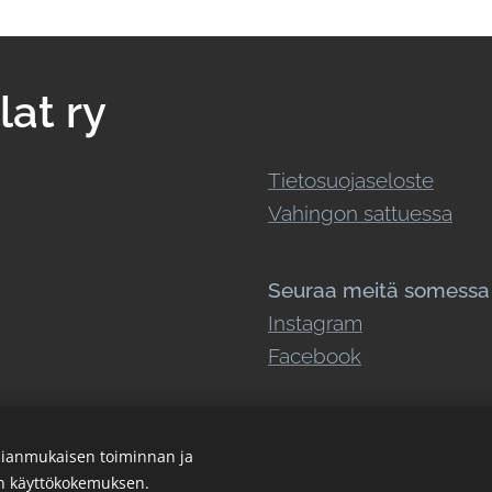
at ry
Tietosuojaseloste
Vahingon sattuessa
Seuraa meitä somessa
Instagram
Facebook
ianmukaisen toiminnan ja
en käyttökokemuksen.