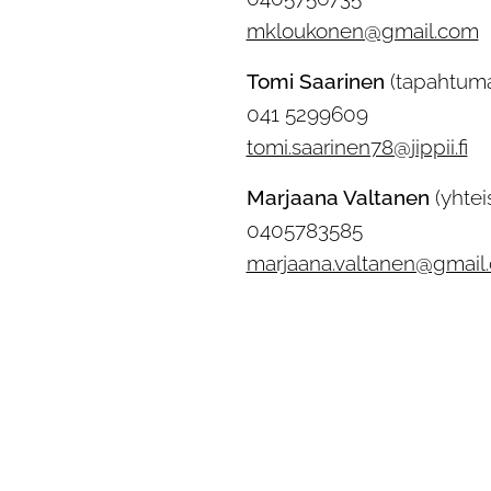
mkloukonen@gmail.com
Tomi Saarinen
(tapahtum
041 5299609
tomi.saarinen78@jippii.fi
Marjaana Valtanen
(yhte
0405783585
marjaana.valtanen@gmail