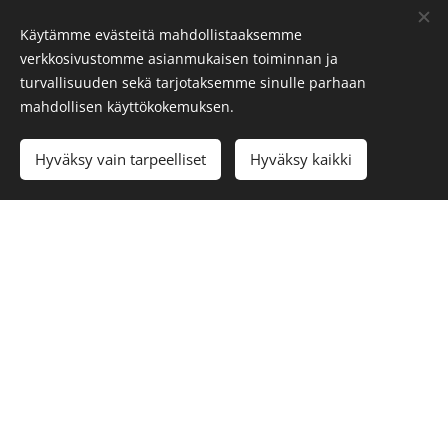
Käytämme evästeitä mahdollistaaksemme
Sähköposti
verkkosivustomme asianmukaisen toiminnan ja
toimisto@kaana.fi
turvallisuuden sekä tarjotaksemme sinulle parhaan
mahdollisen käyttökokemuksen.
Hyväksy vain tarpeelliset
Hyväksy kaikki
Tietosuojaseloste
Vahingon sattuessa
Seuraa meitä somessa
Instagram
Facebook
Luotu
Webnodella
Evästeet