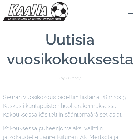
Uutisia
vuosikokouksesta
29.11.2023
Seuran vuosikokous pidettiin tiistaina 28.11.2023
Keskusliikuntapuiston huoltorakennuksessa.
Kokouksessa käsiteltiin sääntömääräiset asiat.
Kokouksessa puheenjohtajaksi valittiin
jatkokaudelle Janne Kiilunen. Aki Mertsola ja