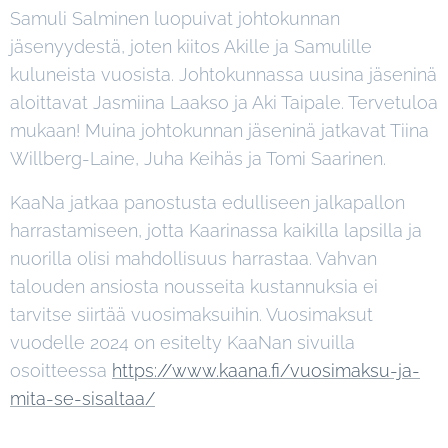
Samuli Salminen luopuivat johtokunnan
jäsenyydestä, joten kiitos Akille ja Samulille
kuluneista vuosista. Johtokunnassa uusina jäseninä
aloittavat Jasmiina Laakso ja Aki Taipale. Tervetuloa
mukaan! Muina johtokunnan jäseninä jatkavat Tiina
Willberg-Laine, Juha Keihäs ja Tomi Saarinen.
KaaNa jatkaa panostusta edulliseen jalkapallon
harrastamiseen, jotta Kaarinassa kaikilla lapsilla ja
nuorilla olisi mahdollisuus harrastaa. Vahvan
talouden ansiosta nousseita kustannuksia ei
tarvitse siirtää vuosimaksuihin. Vuosimaksut
vuodelle 2024 on esitelty KaaNan sivuilla
osoitteessa
https://www.kaana.fi/vuosimaksu-ja-
mita-se-sisaltaa/