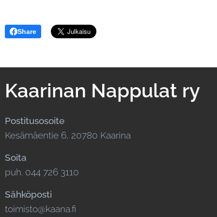
Share
Kaarinan Nappulat ry
Postitusosoite
Kesämäentie 6, 20780 Kaarina
Soita
puh. 044 726 3110
Sähköposti
toimisto@kaana.fi