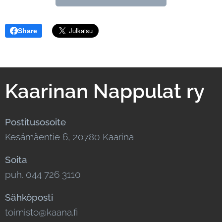
Share
Kaarinan Nappulat ry
Postitusosoite
Kesämäentie 6, 20780 Kaarina
Soita
puh. 044 726 3110
Sähköposti
toimisto@kaana.fi