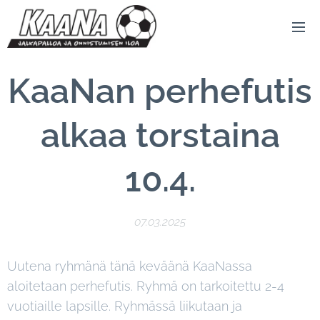
KaaNan perhefutis
alkaa torstaina
10.4.
07.03.2025
Uutena ryhmänä tänä keväänä KaaNassa
aloitetaan perhefutis. Ryhmä on tarkoitettu 2-4
vuotiaille lapsille. Ryhmässä liikutaan ja