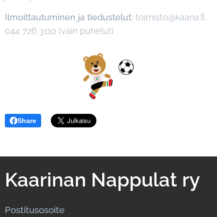
Ilmoittautuminen ja tiedustelut:
toimisto@kaana.fi,
044 726 3110 (vain puhelut)
Share
Kaarinan Nappulat ry
Postitusosoite