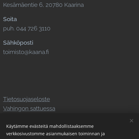
Kesämäentie 6, 20780 Kaarina
Soita
puh. 044 726 3110
Sähköposti
toimisto@kaana.fi
Tietosuojaseloste
Vahingon sattuessa
Seuraa meitä somessa
Käytämme evästeitä mahdollistaaksemme
verkkosivustomme asianmukaisen toiminnan ja
Instagram