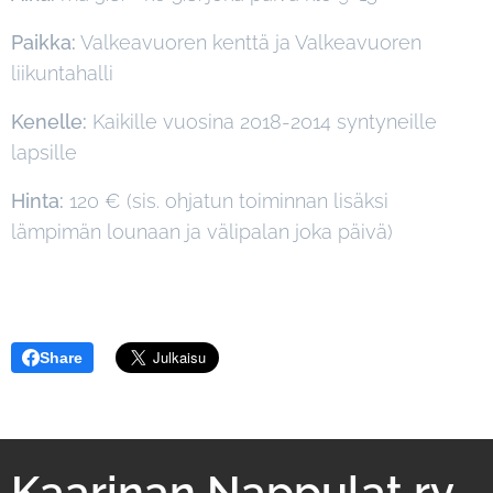
Paikka:
Valkeavuoren kenttä ja Valkeavuoren
liikuntahalli
Kenelle:
Kaikille vuosina 2018-2014 syntyneille
lapsille
Hinta:
120 € (sis. ohjatun toiminnan lisäksi
lämpimän lounaan ja välipalan joka päivä)
Share
Kaarinan Nappulat ry