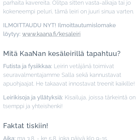
parhaita kavereita. Olitpa sitten vasta-alkaja tai jo
kokeneempi peluri, tämä leiri on juuri sinua varten.
ILMOITTAUDU
NYT! Ilmoittautumislomake
löytyy:
www.kaana.fi/kesaleiri
Mitä KaaNan kesäleirillä tapahtuu?
Futista ja fysiikkaa:
Leirin vetäjänä toimivat
seuravalmentajamme Salla sekä kannustavat
apuohjaajat. He takaavat innostavat treenit kaikille!
Leirikisoja ja yllätyksiä:
Kisailuja, joissa tärkeintä on
tsemppi ja yhteishenki!
Faktat tiskiin!
Aika:
ma 3.8. - ke 5.8. joka päivä klo 9-15