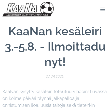
KaaNan kesäleiri
3.-5.8. - Ilmoittadu
nyt!
20.05.2026
KaaNan kysytty kesäleiri toteutuu vihdoin! Luvassa
on kolme päivää täynnä jalkapalloa ja
onnistumisen iloa, uusia taitoja sekä tietenkin