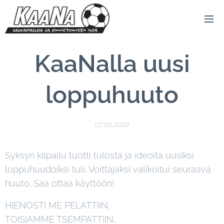
KaaNalla
uusi
loppuhuuto
07.10.2022
Syksyn kilpailu tuotti tulosta ja ideoita uusiksi
loppuhuudoiksi tuli. Voittajaksi valikoitui seuraava
huuto. Saa ottaa käyttöön!
HIENOSTI ME PELATTIIN,
TOISIAMME TSEMPATTIIN,