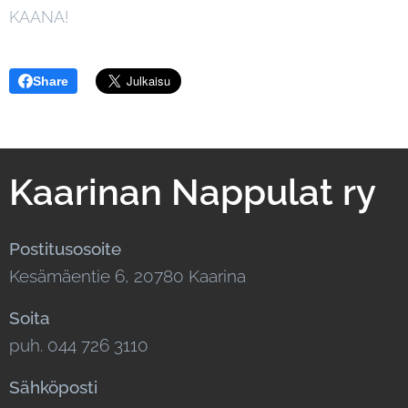
KAANA!
Share
Kaarinan Nappulat ry
Postitusosoite
Kesämäentie 6, 20780 Kaarina
Soita
puh. 044 726 3110
Sähköposti