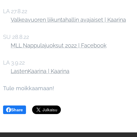
LA 27.8.22
Valkeavuoren liikuntahallin avajaiset | Kaarina
SU 28.8.22
MLL Nappulajuoksut 2022 | Facebook
LA 3.9.22
LastenKaarina | Kaarina
Tule moikkaamaan!
Share