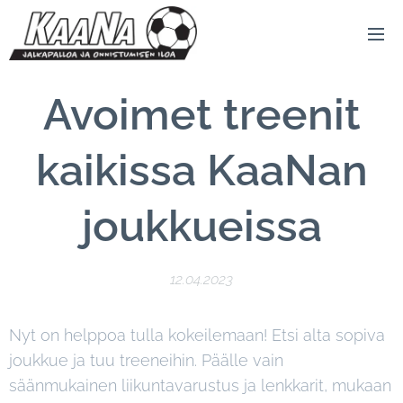
Avoimet treenit
kaikissa KaaNan
joukkueissa
12.04.2023
Nyt on helppoa tulla kokeilemaan! Etsi alta sopiva
joukkue ja tuu treeneihin. Päälle vain
säänmukainen liikuntavarustus ja lenkkarit, mukaan