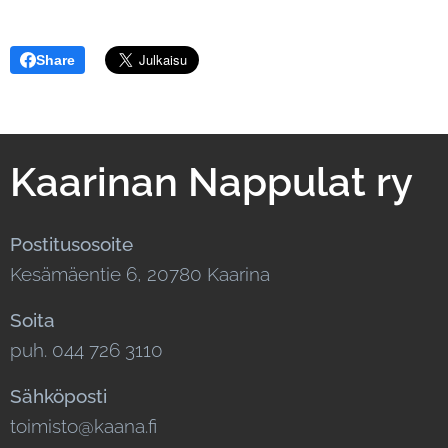
Share
Kaarinan Nappulat ry
Postitusosoite
Kesämäentie 6, 20780 Kaarina
Soita
puh. 044 726 3110
Sähköposti
toimisto@kaana.fi