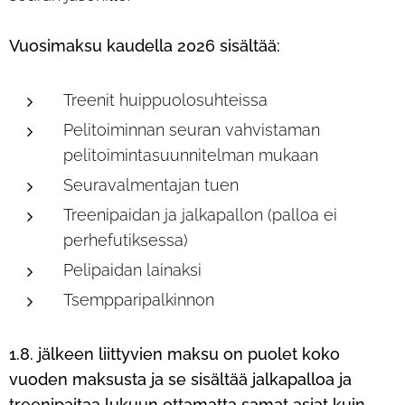
Vuosimaksu kaudella 2026 sisältää:
Treenit huippuolosuhteissa
Pelitoiminnan seuran vahvistaman
pelitoimintasuunnitelman mukaan
Seuravalmentajan tuen
Treenipaidan ja jalkapallon (palloa ei
perhefutiksessa)
Pelipaidan lainaksi
Tsempparipalkinnon
1.8. jälkeen liittyvien maksu on puolet koko
vuoden maksusta ja se sisältää jalkapalloa ja
treenipaitaa lukuun ottamatta samat asiat kuin