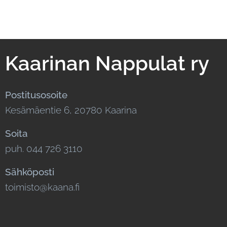
Kaarinan Nappulat ry
Postitusosoite
Kesämäentie 6, 20780 Kaarina
Soita
puh. 044 726 3110
Sähköposti
toimisto@kaana.fi