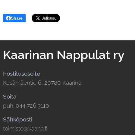
Share
Kaarinan Nappulat ry
Postitusosoite
Kesämäentie 6, 20780 Kaarina
Soita
puh. 044 726 3110
Sähköposti
toimisto@kaana.fi