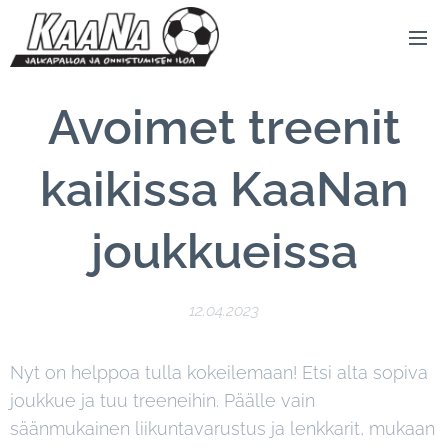
Avoimet treenit
kaikissa KaaNan
joukkueissa
12.04.2023
Nyt on helppoa tulla kokeilemaan! Etsi alta sopiva
joukkue ja tuu treeneihin. Päälle vain
säänmukainen liikuntavarustus ja lenkkarit, mukaan